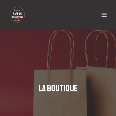
MAISON FAYET
NOS CRÉATIONS
PROFESSIONNELS
BLOG
CONTACT
La boutique
PANIER