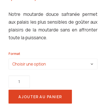
de
prix :
Notre moutarde douce safranée permet
7,50€
aux palais les plus sensibles de goûter aux
à
plaisirs de la moutarde sans en affronter
12,50€
toute la puissance.
Format
quantité
de
Moutarde
douce
AJOUTER AU PANIER
de