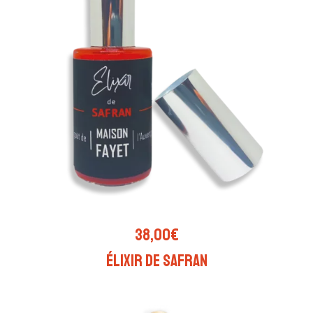
choisies
sur
la
page
du
produit
AJOUTER AU PANIER
38,00
€
Élixir de Safran