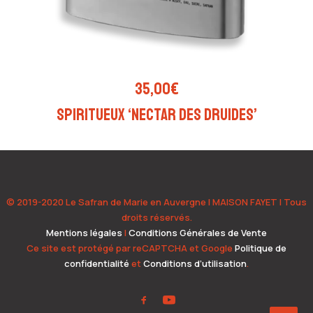
AJOUTER AU PANIER
35,00
€
Spiritueux ‘Nectar des Druides’
© 2019-2020 Le Safran de Marie en Auvergne | MAISON FAYET | Tous
droits réservés.
Mentions légales
|
Conditions Générales de Vente
Ce site est protégé par reCAPTCHA et Google
Politique de
confidentialité
et
Conditions d’utilisation
.