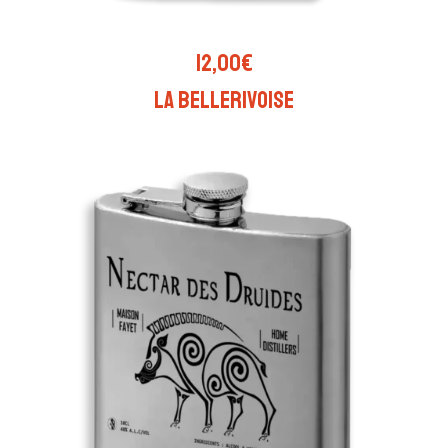
AJOUTER AU PANIER
12,00
€
La Bellerivoise